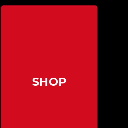
El club de esports de David De Gea vuelve a la
península ibérica con su nuevo roster
portugués de Counter-Strike 2
Leer más
SHOP